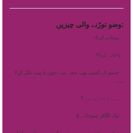
وضو توڑنے والی چیزیں:
۱۔ پیشاب کرنا
۲۔پاخانہ کرنا
۳۔ جسم کے کسی بھی حصہ سے خون یا پیپ نکل کر
بہے۔
۴۔ ریاح خارج ہو۔
۵۔ ٹیک لگاکر سوجائے۔
۶۔ نماز میں اتنی زور سے ہنسے کہ دوسرے آدمی کو