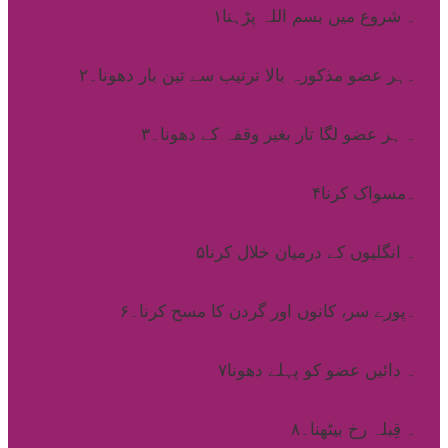
۱۔ شروع میں بسم اللہ پڑہنا
۲۔ہر عضو مذکورہ بالا ترتیب سے تین بار دھونا۔
۳۔ ہر عضو لگا تار بغیر وقفہ کے دھونا۔
۴۔مسواک کرنا
۵۔ انگلیوں کے درمیان خلال کرنا
۶۔پورے سر، کانوں اور گردن کا مسح کرنا۔
۷۔ دائیں عضو کو پہلے دھونا
۸۔ قِبلہ رخ بیٹھنا۔