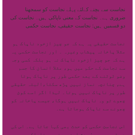
نجاست سے بچنے کےلئے پہلے نجاست کو سمجھنا
ضروری ہے۔ نجاست کے معنی ناپاکی ہیں۔ نجاست کی
دو قسمیں ہیں: نجاست حقیقی، نجاست حکمی
نجاست حقیقی یہ ہے کہ جو چیز ازخود ناپاک ہو
مثلا پاخانہ پیشاب وغیرہ ۔ اور نجاست حکمی یہ
ہے کہ جو چیز ازخود ناپاک نہ ہو بلکہ کسی وجہ
سے نجاست کے حکم میں ہو، مثلا انسان کا جسم
وضو ٹوٹنے کے بعد حکمی طور پر ناپاک ہوتا
ہے، چنانچہ نماز نہیں پڑھ سکتا،البتہ حقیقی
طور پر ناپاک نہیں ہوتا۔ لہذا اگر اسے کوئ
چھوے تو وہ ناپاک نہیں ہوگا، جیسے پاخانہ کو
چھونے سے ناپاک ہوجاتا ہے۔
اس نجاستِ حکمی کو حدث بھی کہا جاتا ہے۔ اس کی
دو قسمیں ہیں: حدثِ اصغریعنی وہ ناپاکی جسمیں