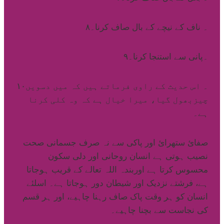
۸۔ ناف کے نیچے کے بال صاف کرنا۔
۹۔پانی سے استنجا کرنا۔
۱۰۔ اس حدیث کے راوی فرماتے ہیں کہ میں دسویں
چیزبھول گیا، میرا خیال ہے کہ وہ کلی کرنا
ہے۔
صفائ ستھرائ اور پاکی سے نہ صرف جسمانی صحت
نصیب ہوتی ہے انسان روحانی اور دلی سکون
محسوس کرتا ہے اوربندہ اللہ تعالے کے قریب ہوجاتا
ہے، فرشتے نزدیک اور شیطان دور ہوجاتا ہے۔ اسلئے
انسان کو ہر وقت پاک صاف رہنا چاہیے، اور ہر قسم
کی نجاست سے بچنا چاہیے۔