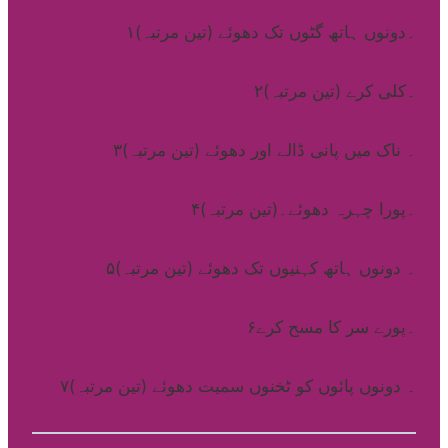
۱۔دونوں ہاتھ گٹوں تک دھوئے (تین مرتبہ)
۲۔کلی کرے (تین مرتبہ)
۳۔ ناک میں پانی ڈالے اور دھوئے (تین مرتبہ)
۴۔پورا چہرہ دھوئے۔(تین مرتبہ)
۵۔ دونوں ہاتھ کہنیوں تک دھوئے (تین مرتبہ)
۶۔پورے سر کا مسح کرے
۷۔ دونوں پائوں کو ٹخنوں سمیت دھوئے (تین مرتبہ)