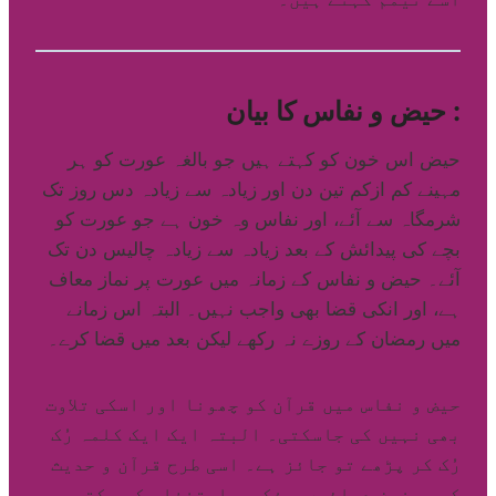
حیض و نفاس کا بیان :
حیض اس خون کو کہتے ہیں جو بالغہ عورت کو ہر
مہینے کم ازکم تین دن اور زیادہ سے زیادہ دس روز تک
شرمگاہ سے آئے، اور نفاس وہ خون ہے جو عورت کو
بچے کی پیدائش کے بعد زیادہ سے زیادہ چالیس دن تک
آئے۔ حیض و نفاس کے زمانہ میں عورت پر نماز معاف
ہے، اور انکی قضا بھی واجب نہیں۔ البتہ اس زمانے
میں رمضان کے روزے نہ رکھے لیکن بعد میں قضا کرے۔
حیض و نفاس میں قرآن کو چھونا اور اسکی تلاوت
بھی نہیں کی جاسکتی۔ البتہ ایک ایک کلمہ رُک
رُک کر پڑھے تو جائز ہے۔ اسی طرح قرآن و حدیث
کی مسنون دعائیں ، ذکر و استغفار کر سکتی