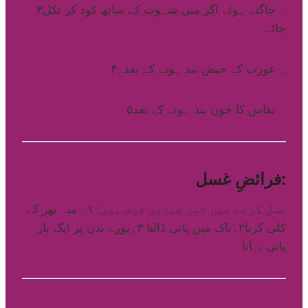
۳۔ جاگتے ہوئے اگر منی شہوت کے ساتھ کود کر نکل
جائے۔
۴۔ عورت کے حیض بند ہونے کے بعد۔
۵۔ نفاس کا خون بند ہونے کے بعد
فرائضِ غسل:
غسل کرنے میں تین چیزیں فرض ہیں: ۱۔ منہ بھر کے
کلی کرنا۲۔ناک میں پانی ڈالنا ۳۔پورے بدن پر ایک بار
پانی بہانا۔