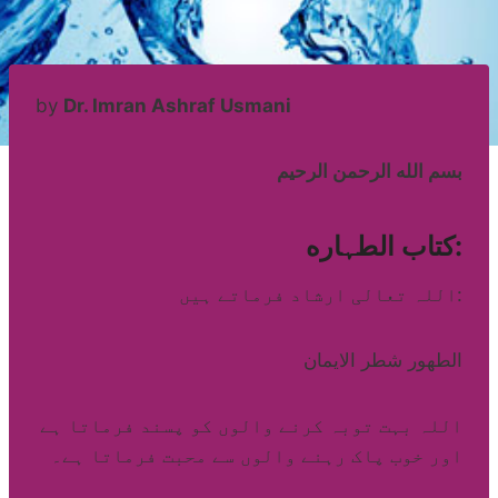
by
Dr. Imran Ashraf Usmani
بسم الله الرحمن الرحيم
كتاب الطہاره:
اللہ تعالی ارشاد فرماتے ہیں:
الطهور شطر الايمان
اللہ بہت توبہ کرنے والوں کو پسند فرماتا ہے
اور خوب پاک رہنے والوں سے محبت فرماتا ہے۔