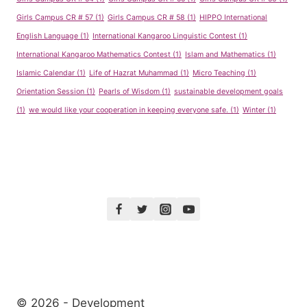
Girls Campus CR # 57
(1)
Girls Campus CR # 58
(1)
HIPPO International
English Language
(1)
International Kangaroo Linguistic Contest
(1)
International Kangaroo Mathematics Contest
(1)
Islam and Mathematics
(1)
Islamic Calendar
(1)
Life of Hazrat Muhammad
(1)
Micro Teaching
(1)
Orientation Session
(1)
Pearls of Wisdom
(1)
sustainable development goals
(1)
we would like your cooperation in keeping everyone safe.
(1)
Winter
(1)
© 2026 - Development