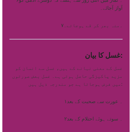
آواز آجائے۔
۷۔منہ بھر کر قے ہوجائے۔
غسل کا بیان:
غسل کے معنی نہانے کے ہیں، غسل سے انسان کو
مزید پاکیزگی حاصل ہوتی ہے۔ غسل بعض صورتوں
میں فرض ہوجاتا ہے جو مندرجہ ذیل ہیں:
۱۔ عورت سے صحبت کے بعد
۲۔ سوتے ہوئے احتلام کے بعد