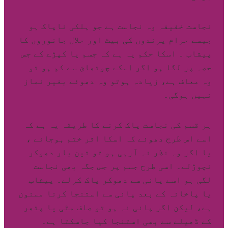
نجاست خفیفہ وہ نجاست ہے جو ہلکی ناپاک ہو
جیسے حرام پرندوں کی بیٹ اور حلال جانوروں کا
پیشاب ۔ اسکا حکم یہ ہے کہ جسم یا کپڑے کے جس
حصہ پر لگا ہو اگر اسکے چوتھائ سے کم ہو تو
وہ معاف ہے، زیادہ ہوتو وہ دھوئے بغیر نماز
نہیں ہوگی۔
ہر قسم کی نجاست پاک کرنے کا طریقہ یہ ہے کہ
اسے اس طرح دھوئے کہ اسکا اثر ختم ہوجائے ،
یا اگر وہ نظر نہ آرہی ہو تو تین بار دھوکر
نچوڑلے۔ اسی طرح جسم پر جس جگہ بھی نجاست
لگی ہو اسے پانی سے دھوکر پاک کرلے۔ پیشاب
یا پاخانہ کے بعد پانی سے استنجا کرنا مسنون
ہے، لیکن اگر پانی نہ ہو تو صاف مٹی یا پتھر
کے ڈھیلے سے بھی استنجا کیا جاسکتا ہے۔