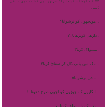
ﷺ نے ارشاد فرمایا: دس چیزیں فطرت میں داخل
ہیں:
۱۔ مونچھوں کو ترشوانا
۲۔داڑھی کوبڑھانا۔
۳۔مسواک کرنا
۴۔ ناک میں پانی ڈال کر صفائ کرنا
۵۔ ناخن ترشوانا
۶۔ انگلیوں کے جوڑوں کو اچھی طرح دھونا۔
۷۔ بغل کے بال صاف کرنا۔