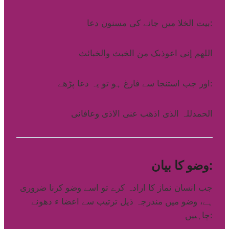
بیت الخلا میں جانے کی مسنون دعا:
اللھم إنی اعوذبک من الخبث والخبائث
اور جب استنجا سے فارغ ہو تو یہ دعا پڑھے:
الحمدللہ الذی اذھب عنی الاذی وعافانی
وضو کا بیان:
جب انسان نماز کا ارادہ کرے تو اسے وضو کرنا ضروری
ہے، وضو میں مندرجہ ذیل ترتیب سے اعضا ء دھونے
چاہییں: