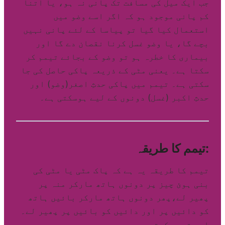
جب ایک میل کی مسافت تک پانی نہ ہو، یا اتنا
کم پانی موجود ہو کہ اگر اسے وضو میں
استعمال کیا گیا تو پیاسا کے لئے پانی نہیں
بچے گا، یا وضو غسل کرنا نقصان دے گا اور
بیماری کا خطرہ ہو تو وضو کے بجائے تیمم کر
سکتا ہے۔ یعنی مٹی کے ذریعہ پاکی حاصل کی جا
سکتی ہے۔ تیمم میں پاکی حدثِ اصغر(وضو) اور
حدثِ اکبر (غسل) دونوں کے لیے ہوسکتی ہے۔
تیمم کا طریقہ:
تیمم کا طریقہ یہ ہے کہ پاک مٹی یا مٹی کی
بنی ہوئ چیز پر دونوں ہاتھ مارکر منہ پر
پھیر لے،پھر دونوں ہاتھ مارکر بائیں ہاتھ
کو دائیں پر اور دائیں کو بائیں پر پھیر لے۔
اسے تیمم کہتے ہیں۔