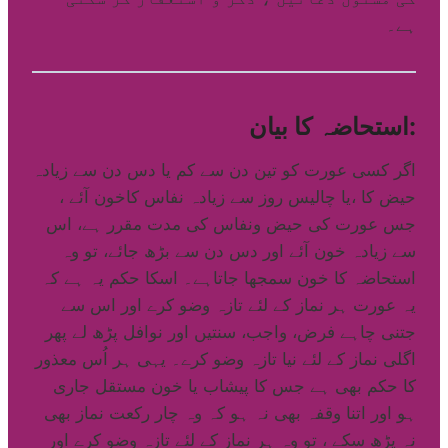
ہے۔
استحاضہ کا بیان:
اگر کسی عورت کو تین دن سے کم یا دس دن سے زیادہ
حیض کا ،یا چالیس روز سے زیادہ نفاس کاخون آئے ،
جس عورت کی حیض ونفاس کی مدت مقرر ہے، اس
سے زیادہ خون آئے اور دس دن سے بڑھ جائے، تو وہ
استحاضہ کا خون سمجھا جاتاہے۔ اسکا حکم یہ ہے کہ
یہ عورت ہر نماز کے لئے تازہ وضو کرے اور اس سے
جتنی چاہے فرض، واجب، سنتیں اور نوافل پڑھ لے پھر
اگلی نماز کے لئے نیا تازہ وضو کرے۔ یہی ہر اُس معذور
کا حکم بھی ہے جس کا پیشاب یا خون مستقل جاری
ہو اور اتنا وقفہ بھی نہ ہو کہ وہ چار رکعت نماز بھی
نہ پڑھ سکے ، تو وہ ہر نماز کے لئے تازہ وضو کرے اور