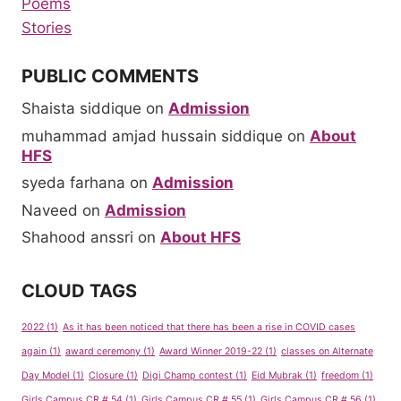
Poems
Stories
PUBLIC COMMENTS
Shaista siddique
on
Admission
muhammad amjad hussain siddique
on
About
HFS
syeda farhana
on
Admission
Naveed
on
Admission
Shahood anssri
on
About HFS
CLOUD TAGS
2022
(1)
As it has been noticed that there has been a rise in COVID cases
again
(1)
award ceremony
(1)
Award Winner 2019-22
(1)
classes on Alternate
Day Model
(1)
Closure
(1)
Digi Champ contest
(1)
Eid Mubrak
(1)
freedom
(1)
Girls Campus CR # 54
(1)
Girls Campus CR # 55
(1)
Girls Campus CR # 56
(1)