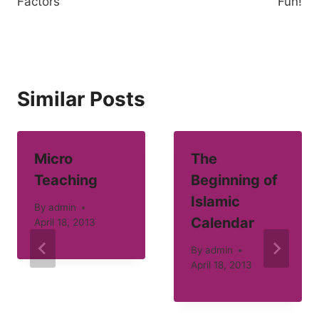
Factors
Fun!
Similar Posts
Micro
The
Teaching
Beginning of
Islamic
By
admin
Calendar
April 18, 2013
By
admin
April 18, 2013