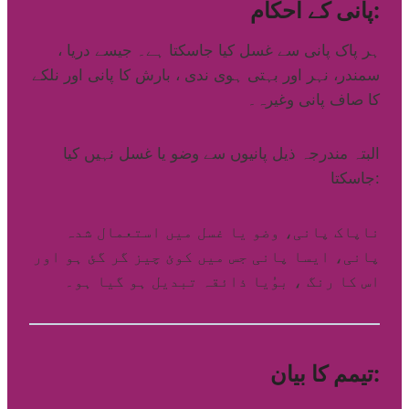
پانی کے احکام:
ہر پاک پانی سے غسل کیا جاسکتا ہے۔ جیسے دریا ،
سمندر، نہر اور بہتی ہوی ندی ، بارش کا پانی اور نلکے
کا صاف پانی وغیرہ۔
البتہ مندرجہ ذیل پانیوں سے وضو یا غسل نہیں کیا
جاسکتا:
ناپاک پانی، وضو یا غسل میں استعمال شدہ
پانی، ایسا پانی جس میں کوئ چیز گر گئ ہو اور
اس کا رنگ ، بوُیا ذائقہ تبدیل ہو گیا ہو۔
تیمم کا بیان: