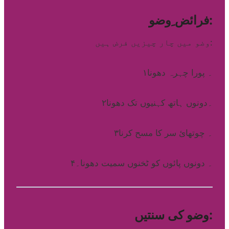
فرائض ِوضو:
وضو میں چار چیزیں فرض ہیں:
۱۔ پورا چہرہ دھونا
۲۔دونوں ہاتھ کہنیوں تک دھونا
۳۔ چوتھائ سر کا مسح کرنا
۴۔ دونوں پائوں کو ٹخنوں سمیت دھونا۔
وضو کی سنتیں: