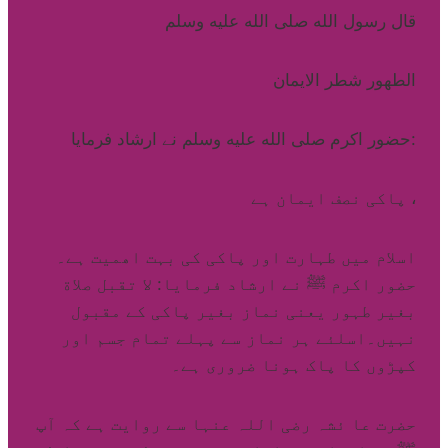
قال رسول الله صلى الله عليه وسلم
الطهور شطر الايمان
حضور اكرم صلى الله عليه وسلم نے ارشاد فرمايا:
پاکی نصف ايمان ہے ،
اسلام میں طہارت اور پاکی کی بہت اھمیت ہے۔
حضور اکرم ﷺ نے ارشاد فرمایا: لا تقبل صلاة
بغیر طہور یعنی نماز بغیر پاکی کے مقبول
نہیں۔اسلئے ہر نماز سے پہلے تمام جسم اور
کپڑوں کا پاک ہونا ضروری ہے۔
حضرت عا ئشہ رضی اللہ عنہا سے روایت ہے کہ آپ