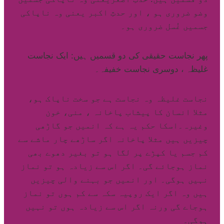
وضو ضروری ہو ، اور حدثِ اکبر یعنی وہ ناپاکی
جسمیں غُسل ضروری ہو۔
پھر نجاست حقیقی کی دو قسمیں ہیں: ایک نجاست
غلیظہ ، دوسری نجاست خفیفہ۔
نجاست غلیظہ وہ نجاست ہے جو سخت ناپاک ہو،
مثلا انسان کا پیشاب پاخانہ ، منی، خون
وغیرہ۔اسکا حکم یہ ہے کہ انمیں جو گاڑھی
چیزیں ہیں مثلا پاخانہ اگر ساڑھے چار ماشے سے
کم جسم یا کپڑے پر لگا ہو تو بغیر دھوے بھی
نماز ہوجائے گی۔ اگر اس سے زیادہ ہو تو نماز
نہیں ہوگی۔ اور انمیں جو بہنے والی چیزیں
ہیں وہ اگر ایک روپیہ سکہ سے کم ہوں تو نماز
ہوجاے گی ورنہ اگر اس سے زیادہ ہوں تو نہیں
ہوگی۔