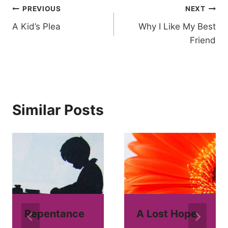
Post
PREVIOUS
NEXT
A Kid’s Plea
Why I Like My Best
navigation
Friend
Similar Posts
Repentance
A Lost Hope