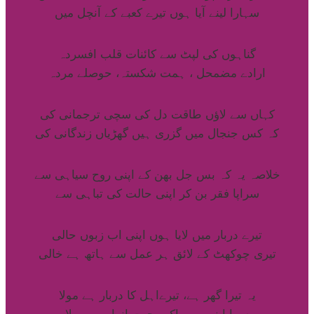
سہارا لینے آیا ہوں تیرے کعبے کے آنچل میں
گناہوں کی لپٹ سے کائنات قلب افسردہ
ارادے مضمحل ، ہمت شکستہ، حوصلے مردہ
کہاں سے لاؤں طاقت دل کی سچی ترجمانی کی
کہ کس جنجال میں گزری ہیں گھڑیاں زندگانی کی
خلاصہ یہ کہ بس جل بھن کے اپنی روح سیاہی سے
سراپا فقر بن کر اپنی حالت کی تباہی سے
تیرے دربار میں لایا ہوں اپنی اب زبوں حالی
تیری چوکھٹ کے لائق ہر عمل سے ہاتھ ہے خالی
یہ تیرا گھر ہے، تیرےاہل کا دربار ہے مولا
سراپا نور ہے، اک محبت انوار ہے مولا