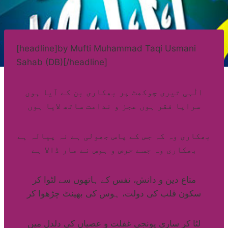
[headline]by Mufti Muhammad Taqi Usmani
Sahab (DB)[/headline]
الٰہی تیری چوکھٹ پر بھکاری بن کے آیا ہوں
سراپا فقر ہوں عجز و ندامت ساتھ لایا ہوں
بھکاری وہ کہ جس کے پاس جھولی ہے نہ پیالہ ہے
بھکاری وہ جسے حرص و ہوس نے مار ڈالا ہے
متاع دین و دانش، نفس کے ہاتھوں سے لٹوا کر
سکون قلب کی دولت، ہوس کی بھینٹ چڑھوا کر
لٹا کر ساری پونجی غفلت و عصیاں کی دلدل میں