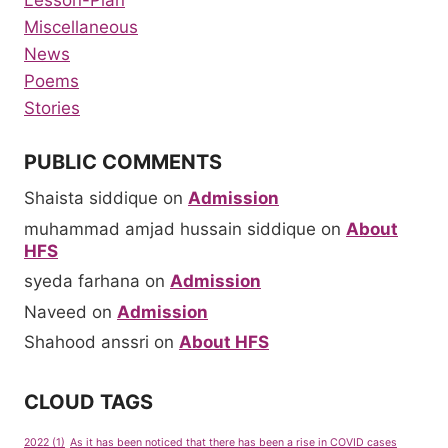
Miscellaneous
News
Poems
Stories
PUBLIC COMMENTS
Shaista siddique
on
Admission
muhammad amjad hussain siddique
on
About
HFS
syeda farhana
on
Admission
Naveed
on
Admission
Shahood anssri
on
About HFS
CLOUD TAGS
2022
(1)
As it has been noticed that there has been a rise in COVID cases