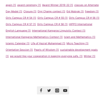
again
(1)
award ceremony
(1)
Award Winner 2019-22
(1)
classes on Alternate
Day Model
(1)
Closure
(1)
Digi Champ contest
(1)
Eid Mubrak
(1)
freedom
(1)
Girls Campus CR # 54
(1)
Girls Campus CR # 55
(1)
Girls Campus CR # 56
(1)
Girls Campus CR # 57
(1)
Girls Campus CR # 58
(1)
HIPPO International
English Language
(1)
International Kangaroo Linguistic Contest
(1)
International Kangaroo Mathematics Contest
(1)
Islam and Mathematics
(1)
Islamic Calendar
(1)
Life of Hazrat Muhammad
(1)
Micro Teaching
(1)
Orientation Session
(1)
Pearls of Wisdom
(1)
sustainable development goals
(1)
we would like your cooperation in keeping everyone safe.
(1)
Winter
(1)