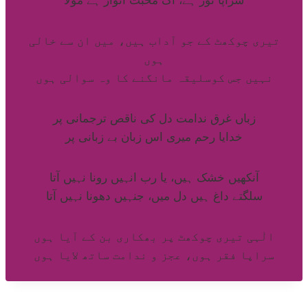
تیری چوکھٹ کے جو آداب ہیں، میں ان سے خالی
ہوں
نہیں جس کوسلیقہ مانگنے کا وہ سوالی ہوں
زباں غرق ندامت دل کی ناقص ترجمانی پر
خدایا رحم میری اس زبان بے زبانی پر
آنکھیں خشک ہیں، یا رب انہیں رونا نہیں آتا
سلگتے داغ ہیں دل میں، جنہیں دھونا نہیں آتا
الٰہی تیری چوکھٹ پر بھکاری بن کے آیا ہوں
سراپا فقر ہوں، عجز و ندامت ساتھ لایا ہوں